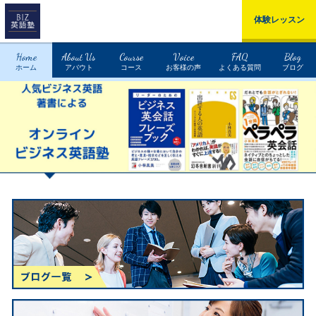
体験レッスン
Home
About Us
Course
Voice
FAQ
Blog
ホーム
アバウト
コース
お客様の声
よくある質問
ブログ