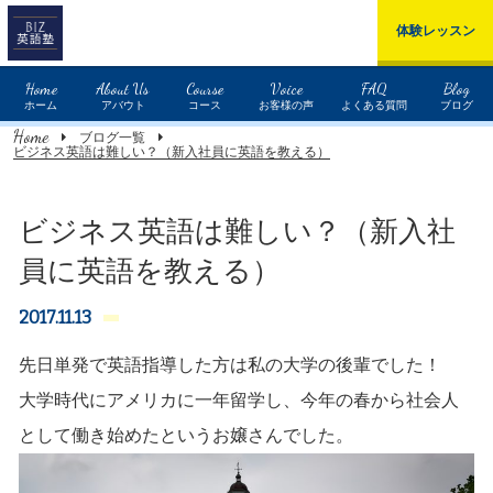
体験レッスン
Home
About Us
Course
Voice
FAQ
Blog
ホーム
アバウト
コース
お客様の声
よくある質問
ブログ
Home
ブログ一覧
ビジネス英語は難しい？（新入社員に英語を教える）
ビジネス英語は難しい？（新入社
員に英語を教える）
2017.11.13
先日単発で英語指導した方は私の大学の後輩でした！
大学時代にアメリカに一年留学し、今年の春から社会人
として働き始めたというお嬢さんでした。