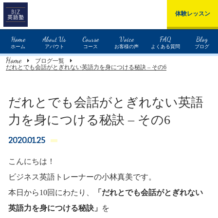
体験レッスン
Home
About Us
Course
Voice
FAQ
Blog
ホーム
アバウト
コース
お客様の声
よくある質問
ブログ
Home
ブログ一覧
だれとでも会話がとぎれない英語力を身につける秘訣 – その6
だれとでも会話がとぎれない英語
力を身につける秘訣 – その6
2020.01.25
こんにちは！
ビジネス英語トレーナーの小林真美です。
本日から10回にわたり、
「
だれとでも会話がとぎれない
英語力を身につける秘訣
」
を