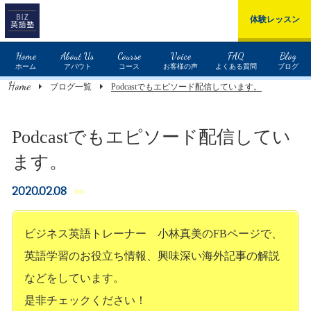
体験レッスン
Home
About Us
Course
Voice
FAQ
Blog
ホーム
アバウト
コース
お客様の声
よくある質問
ブログ
Home
ブログ一覧
Podcastでもエピソード配信しています。
Podcastでもエピソード配信してい
ます。
2020.02.08
ビジネス英語トレーナー
小林真美のFBページ
で、
英語学習のお役立ち情報、興味深い海外記事の解説
などをしています。
是非チェックください！