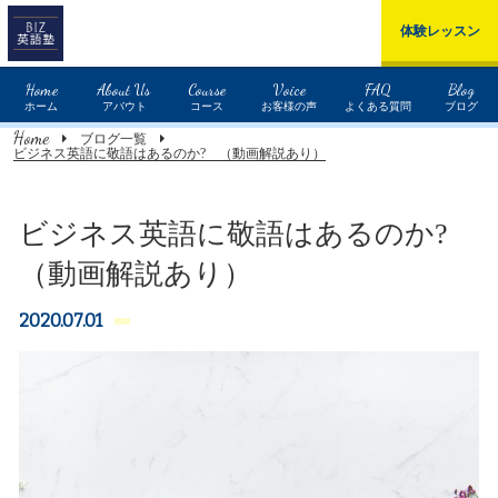
体験レッスン
Home
About Us
Course
Voice
FAQ
Blog
ホーム
アバウト
コース
お客様の声
よくある質問
ブログ
Home
ブログ一覧
ビジネス英語に敬語はあるのか? （動画解説あり）
ビジネス英語に敬語はあるのか?
（動画解説あり）
2020.07.01