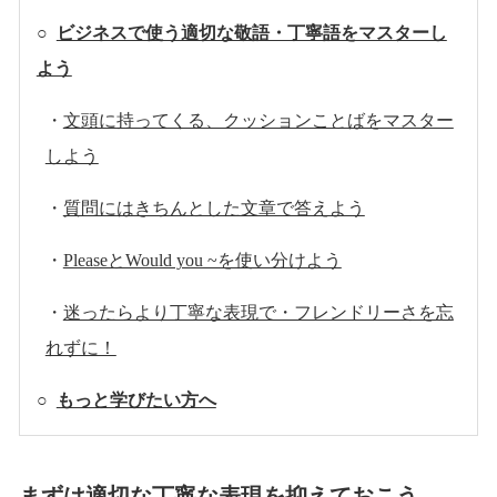
○
ビジネスで使う適切な敬語・丁寧語をマスターし
よう
・
文頭に持ってくる、クッションことばをマスター
しよう
・
質問にはきちんとした文章で答えよう
・
PleaseとWould you ~を使い分けよう
・
迷ったらより丁寧な表現で・フレンドリーさを忘
れずに！
○
もっと学びたい方へ
まずは適切な丁寧な表現を抑えておこう