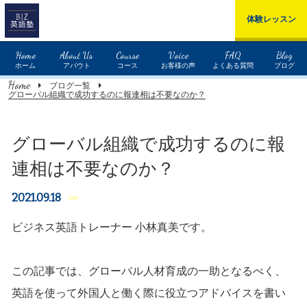
体験レッスン
Home
About Us
Course
Voice
FAQ
Blog
ホーム
アバウト
コース
お客様の声
よくある質問
ブログ
Home
ブログ一覧
グローバル組織で成功するのに報連相は不要なのか？
グローバル組織で成功するのに報
連相は不要なのか？
2021.09.18
ビジネス英語トレーナー 小林真美です。
この記事では、グローバル人材育成の一助となるべく、
英語を使って外国人と働く際に役立つアドバイスを書い