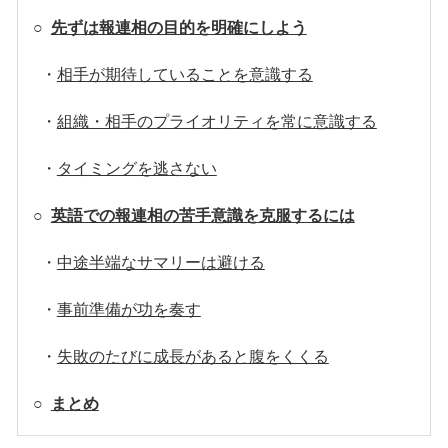
○
先ずは報連相の目的を明確にしよう
・
相手が期待していることを意識する
・
組織・相手のプライオリティを常に意識する
・
タイミングを逃さない
○
英語での報連相の苦手意識を克服するには
・
中途半端なサマリーは避ける
・
事前準備が功を奏す
・
失敗のたびに成長があると腹をくくる
○
まとめ