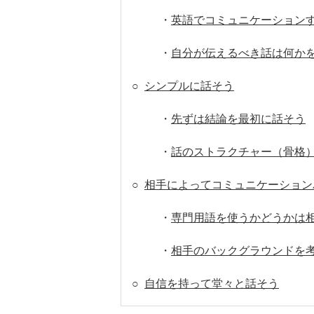
・
英語でコミュニケーション
・
自分が伝えるべき話は何か
○
シンプルに話そう
・
先ずは結論を最初に話そう
・
話のストラクチャー（骨格
○
相手によってコミュニケーション
・
専門用語を使うかどうかは
・
相手のバックグラウンドを
○
自信を持って堂々と話そう