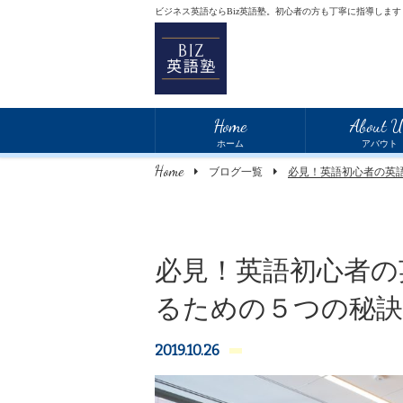
ビジネス英語ならBiz英語塾。初心者の方も丁寧に指導します
Home
About U
ホーム
アバウト
Home
ブログ一覧
必見！英語初心者の英
必見！英語初心者の
るための５つの秘訣
2019.10.26