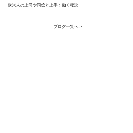
欧米人の上司や同僚と上手く働く秘訣
ブログ一覧へ >